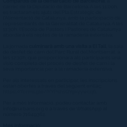
Compartits de la demarcació de Barcelona
, a
càrrec de la Diputació de Barcelona. A les 11:00h,
es tractaran els ajuts del Pla Estratègic de
l'Alimentació de Catalunya, amb la participació de
representants de la Generalitat de Catalunya. A les
11:30h, l'Escola de Pastors i Pastores de Catalunya
abordarà els reptes de la ramaderia extensiva.
La jornada
culminarà amb una visita a El Tall
, la sala
de desfet de carn del Parc Rural del Montserrat, a
les 12:30h, que proporcionarà als participants una
visió completa del procés de desfet de carn i la
seva importància per a la ramaderia extensiva.
Per als interessats en participar, les inscripcions
estan obertes a través del següent enllaç:
https://forms.gle/iYYPshsQYgkyywcq6
.
Per a més informació, podeu contactar amb
info@rurbans.org o a través de WhatsApp al
número 71649362.
Més informació: