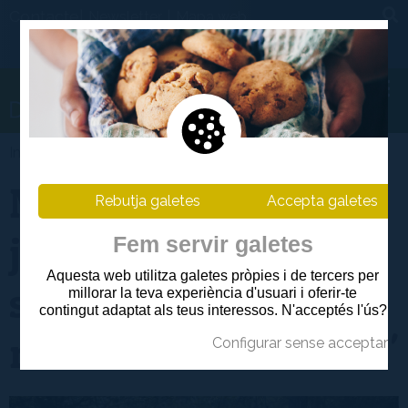
Contacte|
|
Newsletter
Mapa web
Informació
>
Notícies
Marganell acull la
Rebutja galetes
Accepta galetes
jornada 'Eines de
Fem servir galetes
Aquesta web utilitza galetes pròpies i de tercers per
suport a la
millorar la teva experiència d'usuari i oferir-te
contingut adaptat als teus interessos. N'acceptés l'ús?
ramaderia extensiva'
Configurar sense acceptar