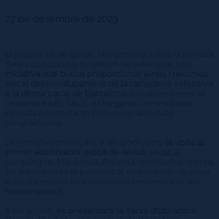
27 de desembre de 2023
El proper 16 de gener, Marganell acollirà la jornada
'Eines de suport a la ramaderia extensiva', una
iniciativa que busca proporcionar eines i recursos
per al desenvolupament de la ramaderia extensiva
a la demarcació de Barcelona
. L'esdeveniment se
celebrarà a EL TALL, a Marganell, i oferirà una
jornada completa amb diverses activitats
programades.
La jornada començarà a les 9:00h amb
la visita al
primer escorxador mòbil de l'estat
, situat al
parquing de Marganell. Aquesta oportunitat oferirà
als participants la possibilitat de conèixer de prop
aquesta innovadora instal·lació i entendre el seu
funcionament.
A les 10:30h,
es presentarà la Xarxa d'Obradors