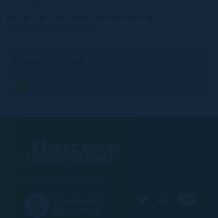
Marc Riera
Tècnic del Parc Rural del Montserrat
rierammrcng@diba.cat
Dades d'interès
Inscripcions a la jornada
Amb la col·laboració de
Segueix-nos