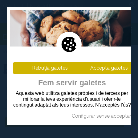
Contacte|
|
Newsletter
Mapa web
Informació
>
Directori de Serveis
>
Punts d'informació
Punts d'informació
Rebutja galetes
Accepta galetes
Fem servir galetes
Aquesta web utilitza galetes pròpies i de tercers per
millorar la teva experiència d'usuari i oferir-te
contingut adaptat als teus interessos. N'acceptés l'ús?
Configurar sense acceptar